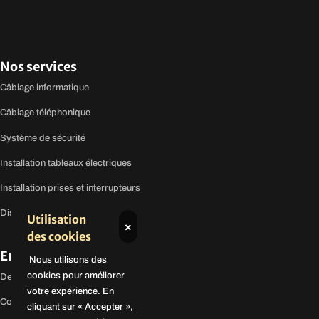
Nos services
Câblage informatique
Câblage téléphonique
Système de sécurité
Installation tableaux électriques
Installation prises et interrupteurs
Distribution de courant
Utilisation
×
des cookies
En savoir plus
Nous utilisons des
cookies pour améliorer
Demandez un devis
votre expérience. En
Contactez-nous
cliquant sur « Accepter »,