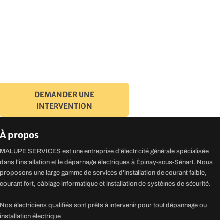
Nous intervenons rapidement à Épinay-sous-Sénart et dans ses
alentours pour répondre à tous vos besoins électriques .
DEMANDER UNE
INTERVENTION
à propos
MALUPE SERVICES est une entreprise d'électricité générale spécialisée
dans l'installation et le dépannage électriques à Épinay-sous-Sénart. Nous
proposons une large gamme de services d'installation de courant faible,
courant fort, câblage informatique et installation de systèmes de sécurité.
Nos électriciens qualifiés sont prêts à intervenir pour tout dépannage ou
installation électrique