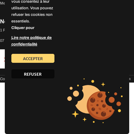
vous consentez à leur
Mentions légales
utilisation. Vous pouvez
refuser les cookies non
Nos coordonnées
essentiels.
Cliquer pour
1 Rue Anatole France 91860 Épinay-sous-Sénart
Lire notre politique de
07 82 75 12 32
confidentialité
ACCEPTER
REFUSER
Copyright 2024 ©
EVAPI Bâtiment
Défiler vers le haut