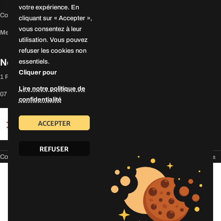
votre expérience. En
Contactez-nous
cliquant sur « Accepter »,
vous consentez à leur
Mentions légales
utilisation. Vous pouvez
refuser les cookies non
Nos coordonnées
essentiels.
Cliquer pour
1 Rue Anatole France 91860 Épinay-sous-Sénart
Lire notre politique de
07 82 75 12 32
confidentialité
ACCEPTER
REFUSER
Copyright 2024 ©
EVAPI Bâtiment
Défiler vers le haut