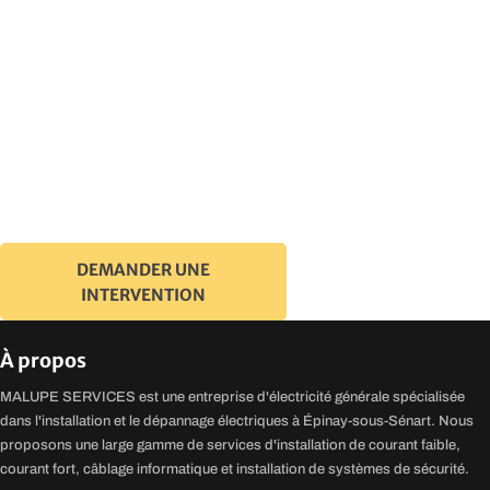
Installation sur mesure ?
Nous intervenons rapidement à Épinay-sous-Sénart et dans ses
alentours pour répondre à tous vos besoins électriques .
DEMANDER UNE
INTERVENTION
à propos
MALUPE SERVICES est une entreprise d'électricité générale spécialisée
dans l'installation et le dépannage électriques à Épinay-sous-Sénart. Nous
proposons une large gamme de services d'installation de courant faible,
courant fort, câblage informatique et installation de systèmes de sécurité.