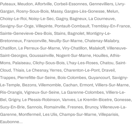
Puteaux, Meudon, Alfortville, Corbeil-Essonnes, Gennevilliers, Livry-
Gargan, Rosny-Sous-Bois, Massy, Garges-Lès-Gonesse, Melun,
Choisy-Le-Roi, Noisy-Le-Sec, Gagny, Bagneux, La Courneuve,
Savigny-Sur-Orge, Villepinte, Pontault-Combault, Tremblay-En-France,
Sainte-Genevieve-Des-Bois, Stains, Bagnolet, Montigny-Le-
Bretonneux, Franconville, Neuilly-Sur-Marne, Chatenay-Malabry,
Chatillon, Le Perreux-Sur-Marne, Viry-Chatillon, Malakoff, Villeneuve-
Saint-Georges, Goussainville, Nogent-Sur-Marne, Houilles, Athis-
Mons, Palaiseau, Clichy-Sous-Bois, L'hay-Les-Roses, Chatou, Saint-
Cloud, Thiais, Le Chesnay, Yerres, Charenton-Le-Pont, Draveil,
Trappes, Pierrefitte-Sur-Seine, Bois-Colombes, Guyancourt, Savigny-
Le-Temple, Bezons, Villemomble, Cachan, Ermont, Villiers-Sur-Marne,
Ris-Orangis, Vigneux-Sur-Seine, La Garenne-Colombes, Villiers-Le-
Bel, Grigny, Le Plessis-Robinson, Vanves, Le Kremlin-Bicetre, Gonesse,
Sucy-En-Brie, Sannois, Romainville, Fresnes, Brunoy, Villeneuve-La-
Garenne, Montfermeil, Les Ulis, Champs-Sur-Marne, Villeparisis,
Eaubonne...
Dépannage électrique en urgence ?